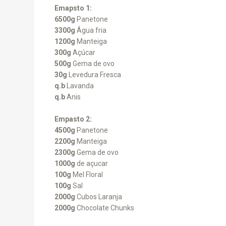
Emapsto
1:
6500g
Panetone
3300g
Água fria
1200g
Manteiga
300g
Açúcar
500g
Gema de ovo
30g
Levedura Fresca
q.b
Lavanda
q.b
Anis
Empasto
2:
4500g
Panetone
2200g
Manteiga
2300g
Gema de ovo
1000g
de açucar
100g
Mel Floral
100g
Sal
2000g
Cubos Laranja
2000g
Chocolate Chunks