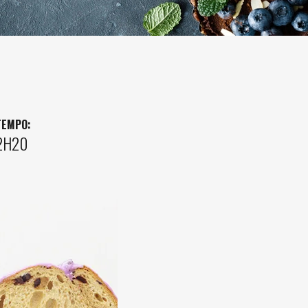
TEMPO:
2H20